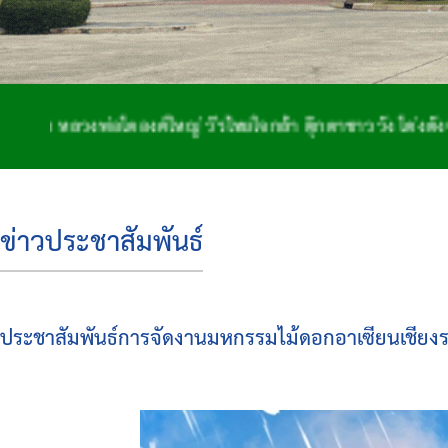
่อโตองค์ใหญ่ วีรไทยใจกล้า ตุ๊กตาชาววัง โด่งดังจักสาน ถิ่
ข่าวประชาสัมพันธ์
ประชาสัมพันธ์การจัดงานมหกรรมไม้ดอกอาเซียนเชียง