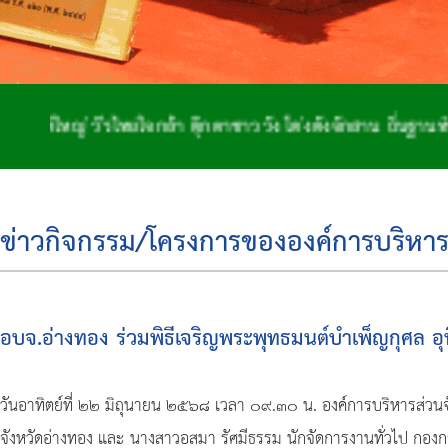
้า ตุ๊กตาชาววัง โด่งดังจักสาน ถิ่นฐานทำกลอง เมืองสองพระน
ข่าวกิจกรรม/โครงการขององค์การบริหาร
อบจ.อ่างทอง ร่วมพิธีเจริญพระพุทธมนต์บำเพ็ญกุศล อ
วันอาทิตย์ที่ ๒๒ มิถุนายน ๒๕๖๘ เวลา ๐๙.๓๐ น. องค์การบริหารส่วน
จังหวัดอ่างทอง และ นางสาวอสมา รัศมีธรรม นักจัดการงานทั่วไป กองก