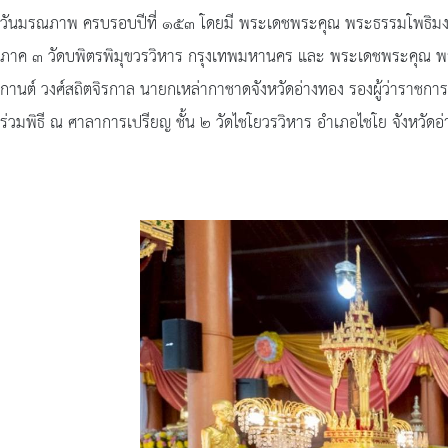
วันมรณภาพ ครบรอบปีที่ ๑๕๓ โดยมี พระเดชพระคุณ พระธรรมโพธิมงค
ภาค ๓ วัดบพิตรพิมุขวรวิหาร กรุงเทพมหานคร และ พระเดชพระคุณ พระวชิ
กานต์ วงศ์สถิตจิรกาล นายกเหล่ากาชาดจังหวัดอ่างทอง รองผู้ว่าราชก
ร่วมพิธี ณ ศาลาการเปรียญ ชั้น ๒ วัดไชโยวรวิหาร อำเภอไชโย จังหวัดอ