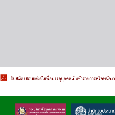
รับสมัครสอบแข่งขันเพื่อบรรจุบุคคลเป็นข้าราชการหรือพนักง