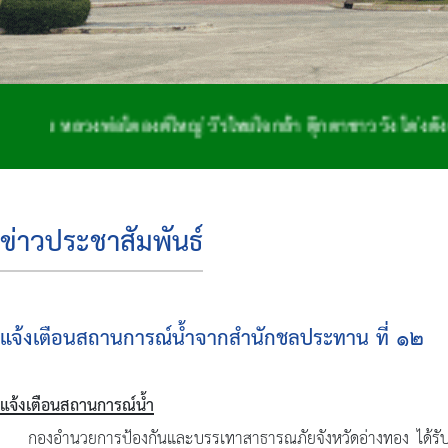
ลวงพ่อโตองค์ใหญ่ วีรไทยใจกล้า ตุ๊กตาชาววัง โด่งดังจักสาน
ข่าวประชาสัมพันธ์
แจ้งเตือนสถานการณ์น้ำจากสำนักชลประทาน ที่ ๑๒
แจ้งเตือนสถานการณ์น้ำ
กองอำนวยการป้องกันและบรรเทาสาธารณภัยจังหวัดอ่างทอง ได้รับแจ้