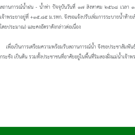
สถานการณ์น้ำฝน - น้ำท่า ปัจจุบันวันที่ ๑๗ สิงหาคม ๒๕๖๘ เวลา ๑๓
เจ้าพระยาอยู่ที่ +๑๕.๘๕ ม.รทก. จึงขอแจ้งปรับเพิ่มการระบายน้ำท้าย
โดยประมาณ) และคงอัตราดังกล่าวต่อเนื่อง
เพื่อเป็นการเตรียมความพร้อมรับสถานการณ์น้ำ จึงขอประชาสัมพันธ์สร้า
กระชัง เป็นต้น รวมทั้งประชาชนที่อาศัยอยู่ในพื้นที่ริมสองฝั่งแม่น้ำเจ