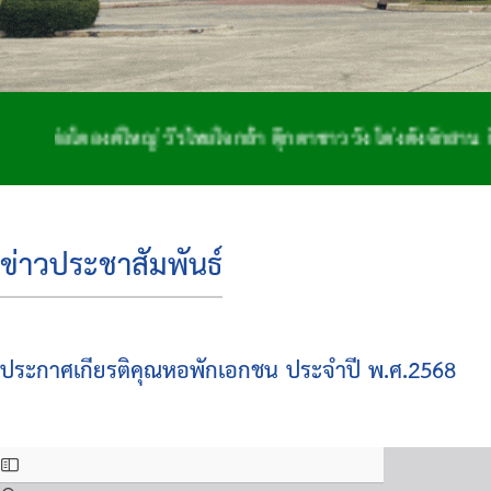
ตองค์ใหญ่ วีรไทยใจกล้า ตุ๊กตาชาววัง โด่งดังจักสาน ถิ่นฐา
ข่าวประชาสัมพันธ์
ประกาศเกียรติคุณหอพักเอกชน ประจำปี พ.ศ.2568