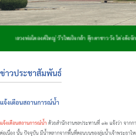
ตองค์ใหญ่ วีรไทยใจกล้า ตุ๊กตาชาววัง โด่งดังจักสาน ถิ่นฐา
ข่าวประชาสัมพันธ์
แจ้งเตือนสถานการณ์น้ำ
แจ้งเตือนสถานการณ์น้ำ
ด้วยสำนักงานชลประทานที่ ๑๒ แจ้งว่า จากกา
ต่อเนื่อง นั้น ปัจจุบัน มีน้ำหลากจากพื้นที่ตอนบนของลุ่มน้ำเจ้าพระย