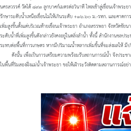
นครสวรรค์ วัดได้ ๘๙๓ ลูกบาศก์เมตรต่อวินาที ไหลเข้าสู่เขื่อนเจ้าพระ
รักษาระดับน้ำเหนือเขื่อนไม่ให้เกินระดับ +๑๖.๖๐ ม.-รทก. และคาดการณ
เพิ่มสูงขึ้นตั้งแต่บริเวณท้ายเขื่อนเจ้าพระยา อำเภอสรรพยา จังหวั
ระดับน้ำที่เพิ่มสูงขึ้นดังกล่าวยังคงอยู่ในตลิ่งลำน้ำ ทั้งนี้ สำนักงา
ระทบต่อพื้นที่การเกษตร หากมีปริมาณน้ำหลากเพิ่มขึ้นที่จะส่งผลให้ ม
ดังนั้น เพื่อเป็นการเตรียมความพร้อมรับสถานการณ์น้ำ จึงประชาสัมพัน
ในพื้นที่ริมสองฝั่งแม่น้ำเจ้าพระยา ขอให้เฝ้าระวังติดตามสถานการณ์อย่า