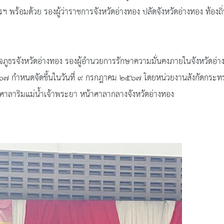
้อมด้วย รองผู้ว่าราชการจังหวัดอ่างทอง ปลัดจังหวัดอ่างทอง ท้องถิ่
รจังหวัดอ่างทอง รองผู้อำนวยการรักษาความมั่นคงภายในจังหวัดอ่า
๕๖๗ กำหนดจัดขึ้นในวันที่ ๙ กรกฎาคม ๒๕๖๗ โดยหน่วยงานสังกัดกระท
ศาลาริมแม่น้ำเจ้าพระยา หน้าศาลากลางจังหวัดอ่างทอง