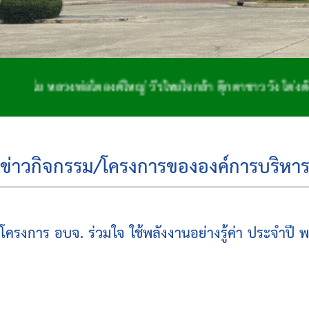
หลวงพ่อโตองค์ใหญ่ วีรไทยใจกล้า ตุ๊กตาชาววัง โด่งดังจักสา
ข่าวกิจกรรม/โครงการขององค์การบริหาร
โครงการ อบจ. ร่วมใจ ใช้พลังงานอย่างรู้ค่า ประจำปี