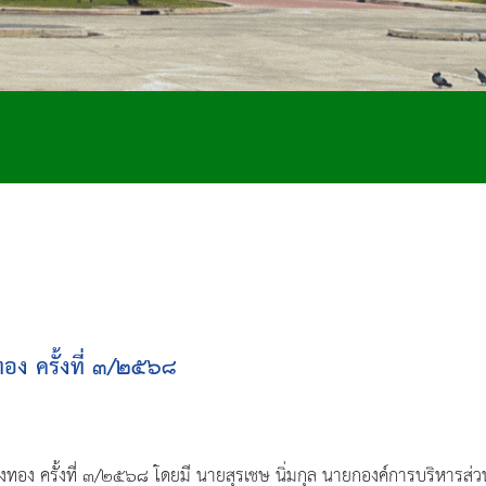
อง ครั้งที่ ๓/๒๕๖๘
ทอง ครั้งที่ ๓/๒๕๖๘ โดยมี นายสุรเชษ นิ่มกุล นายกองค์การบริหารส่ว