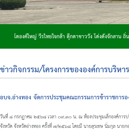
้า ตุ๊กตาชาววัง โด่งดังจักสาน ถิ่นฐานทำกลอง เมืองสองพระน
ข่าวกิจกรรม/โครงการขององค์การบริหาร
อบจ.อ่างทอง จัดการประชุมคณะกรรมการข้าราชการองค์
วันที่ ๘ กรกฏาคม ๒๕๖๘ เวลา ๐๙.๓๐ น. ณ ห้องประชุมเล็กองค์การบริ
จังหวัด จังหวัดอ่างทอง ครั้งที่ ๗/๒๕๖๘ โดยมี นายสุรเชษ นิ่มกุล น