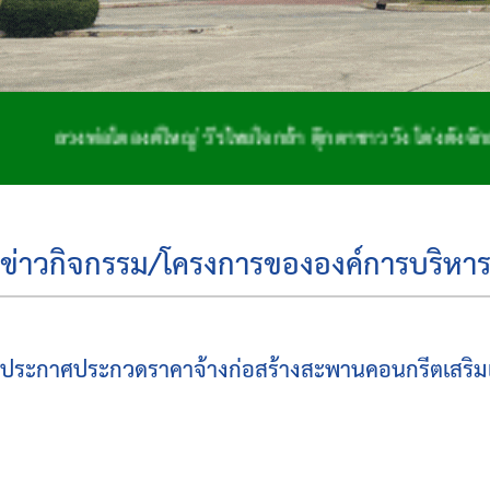
พ่อโตองค์ใหญ่ วีรไทยใจกล้า ตุ๊กตาชาววัง โด่งดังจักสาน ถ
ข่าวกิจกรรม/โครงการขององค์การบริหาร
ประกาศประกวดราคาจ้างก่อสร้างสะพานคอนกรีตเสริมเหล็