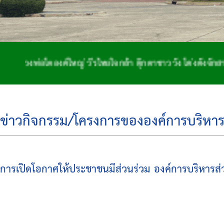
่อโตองค์ใหญ่ วีรไทยใจกล้า ตุ๊กตาชาววัง โด่งดังจักสาน ถิ่
ข่าวกิจกรรม/โครงการขององค์การบริหาร
การเปิดโอกาศให้ประชาชนมีส่วนร่วม องค์การบริหารส่