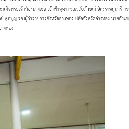
ิสมเด็จพระเจ้าน้องนางเธอ เจ้าฟ้าจุฬาภรณวลัยลักษณ์ อัครราชกุมารี ก
ศุภบุญ รองผู้ว่าราชการจังหวัดอ่างทอง ปลัดจังหวัดอ่างทอง นายอำเภอ 
อ่างทอง