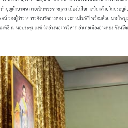
ิธีทำบุญตักบาตรถวายเป็นพระราชกุศล เนื่องในโอกาสวันคล้ายวันประสูต
 รองผู้ว่าราชการจังหวัดอ่างทอง ประธานในพิธี พร้อมด้วย นายไพบูลย์ 
วมพิธี ณ หอประชุมสงฆ์ วัดอ่างทองวรวิหาร อำเภอเมืองอ่างทอง จังหวัด