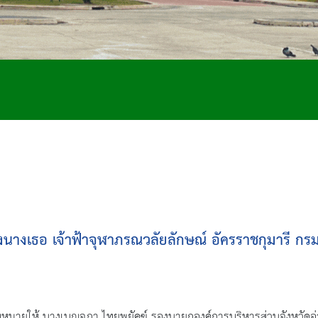
องนางเธอ เจ้าฟ้าจุฬาภรณวลัยลักษณ์ อัครราชกุมารี ก
มอบหมายให้ นางเบญจภา ไทยพยัคฆ์ รองนายกองค์การบริหารส่วนจังหวัดอ