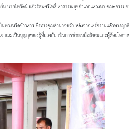
ย็น นายไพรัตน์ แก้วรัตนศรีโพธิ์ สาธารณสุขอำเภอแสวงหา คณะกรรม
ด เป็นพวงหรีดข้าวสาร ซึ่งทรงคุณค่าน่าจดจำ หลังจากเสร็จงานแล้วทางญาต
มใจ และเป็นบุญกุศของผู้ที่ล่วงลับ เป็นการช่วยเหลือสังคมและผู้ด้อยโอกา