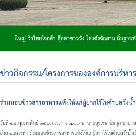
าชาววัง โด่งดังจักสาน ถิ่นฐานทำกลอง เมืองสองพระนอน
ข่าวกิจกรรม/โครงการขององค์การบริหาร
ร่วมมอบข้าวสารอาหารแห้งให้แก่ผู้ยากไร้ในตำบลวังน้
วันที่ ๑๔ กุมภาพันธ์ ๒๕๖๗ เวลา ๑๓.๐๐ น. นายสุรเชษ นิ่มกุล นายกอง
อำเภอแสวงหา ร่วมมอบข้าวสารอาหารแห้งให้แก่ผู้ยากไร้ในตำบลวังน้ำเย็