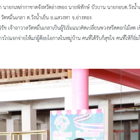
ายกเหล่ากาชาดจังหวัดอ่างทอง นายพิทักษ์ บัวบาน นายกอบต.วังน้ำเ
วัดหมื่นเกลา ต.วังน้ำเย็น อ.แสวงหา จ.อ่างทอง
ิรัช เจ้าอาวาสวัดหมื่นเกลาเป็นผู้ริเริ่มแนวคิดเปลี่ยนพวงหรีดดอกไม้ส
ไปแจกจ่ายให้แก่ผู้ด้อยโอกาสในหมู่บ้าน คนที่ได้รับก็สุขใจ คนที่ให้ก็อิ่