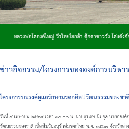
ทยใจกล้า ตุ๊กตาชาววัง โด่งดังจักสาน ถิ่นฐานทำกลอง เมืองส
ข่าวกิจกรรม/โครงการขององค์การบริหาร
โครงการรณรงค์ดูแลรักษามรดกศิลปวัฒนธรรมของชาติ เ
วันที่ ๔ เมษายน ๒๕๖๗ เวลา ๑๐.๐๐ น. นายสุรเชษ นิ่มกุล นายกองค์ก
วัฒนธรรมของชาติ เนื่องในวันอนุรักษ์มรดกไทย พ.ศ. ๒๕๖๗ จังหวัดอ่าง