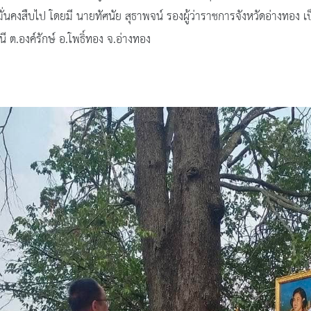
ั่นคงสืบไป โดยมี นายทัศนัย สุธาพจน์ รองผู้ว่าราชการจังหวัดอ่างทอง 
นี ต.องค์รักษ์ อ.โพธิ์ทอง จ.อ่างทอง