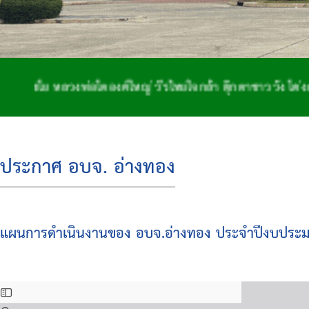
 หลวงพ่อโตองค์ใหญ่ วีรไทยใจกล้า ตุ๊กตาชาววัง โด่งดังจักส
ประกาศ อบจ. อ่างทอง
แผนการดำเนินงานของ อบจ.อ่างทอง ประจำปีงบประ