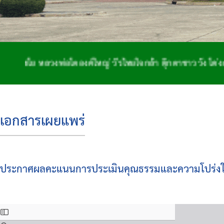
 หลวงพ่อโตองค์ใหญ่ วีรไทยใจกล้า ตุ๊กตาชาววัง โด่งดังจักส
เอกสารเผยแพร่
ประกาศผลคะแนนการประเมินคุณธรรมและความโปร่งใ