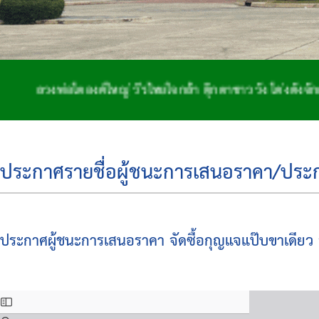
งพ่อโตองค์ใหญ่ วีรไทยใจกล้า ตุ๊กตาชาววัง โด่งดังจักสาน ถ
ประกาศรายชื่อผู้ชนะการเสนอราคา/ประกาศ
ประกาศผู้ชนะการเสนอราคา จัดซื้อกุญแจแป๊บขาเดียว