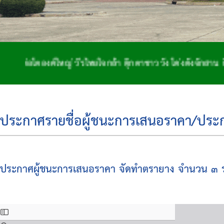
องค์ใหญ่ วีรไทยใจกล้า ตุ๊กตาชาววัง โด่งดังจักสาน ถิ่นฐา
ประกาศรายชื่อผู้ชนะการเสนอราคา/ประกาศ
ประกาศผู้ชนะการเสนอราคา จัดทำตรายาง จำนวน ๓ ร