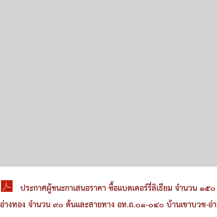
ประกาศผู้ชนะกาเสนอราคา ซื้อแบตเตอร์รี่ลิเธียม จำนวน ๑๕๐ 
อ่างทอง จำนวน ๙๐ ต้นและสายทาง อท.ถ.๐๑-๐๔๐ บ้านเขาบวช-อ่างแ