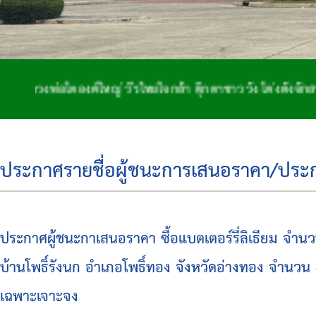
่อโตองค์ใหญ่ วีรไทยใจกล้า ตุ๊กตาชาววัง โด่งดังจักสาน ถิ่
ประกาศรายชื่อผู้ชนะการเสนอราคา/ประกาศ
ประกาศผู้ชนะกาเสนอราคา ซื้อแบตเตอร์รี่ลิเธียม จำ
บ้านโพธิ์รังนก อำเภอโพธิ์ทอง จังหวัดอ่างทอง จำน
เฉพาะเจาะจง