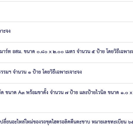
จาะจง
าร์ท อสม. ขนาด ๐.๘๐ x ๒.๐๐ เมตร จำนวน ๕ ป้าย โดยวิธีเฉพาะ
ธรรมฯ จำนวน ๑ ป้าย โดยวิธีเฉพาะเจาะจง
ร์ด ขนาด A๓ พร้อมขาตั้ง จำนวน ๗ ป้าย และป้ายไวนิล ขนาด ๑.๐ x
ะเปลี่ยนอะไหล่ใหม่ของรถขุดไฮดรอลิคตีนตะขาบ หมายเลขทะเบียน 