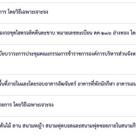
การ โดยวิธีเฉพาะเจาะจง
ม่ ของรถขุดไฮดรอลิคตีนตะขาบ หมายเลขทะเบียน ตค-๒๑๖ อ่างทอง โด
เบียบวาระการประชุมคณะกรรมการข้าราชการองค์การบริหารส่วนจังหว
นที่ภายในและโดยรอบอาคารอัฒจันทร์ อาคารที่พักนักกีฬา อาคารเ
ยการ โดยวิธีเฉพาะเจาะจง
ษาต้นไม้ ลาน สนามหญ้า สนามฟุตบอลและสนามฟุตซอลภายในสนามกีฬา