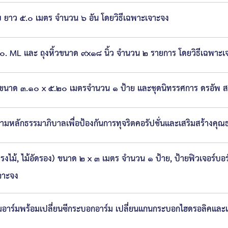
ยบ ยาว ๕.๐ เมตร จำนวน ๖ อัน โดยวิธีเฉพาะเจาะจง
๕๐. ML และ ถุงหิ้วขนาด ๙x๑๘ นิ้ว จำนวน ๒ รายการ โดยวิธีเฉพาะเ
ขนาด ๓.๑๐ x ๕.๒๐ เมตรจำนวน ๑ ป้าย และชุดนิทรรศการ ดรอัพ สม
หลักธรรมาภิบาลเพื่อป้องกันการทุจริตคอรัปชั่นและเสริมสร้างคุณ
งไม้, ไม้อัดรอง) ขนาด ๒ x ๓ เมตร จำนวน ๑ ป้าย, ป้ายฟิวเจอร์บอ
จาะจง
มอาร์มพร้อมเปลี่ยนซีกระบอกอาร์ม เปลี่ยนแกนกระบอกไฮดรอลิคแล