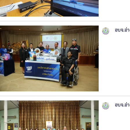
อบจ.อ่
อบจ.อ่า