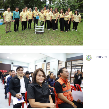
อบจ.อ่