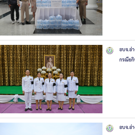
อบจ.อ่า
กรณียก
อบจ.อ่า