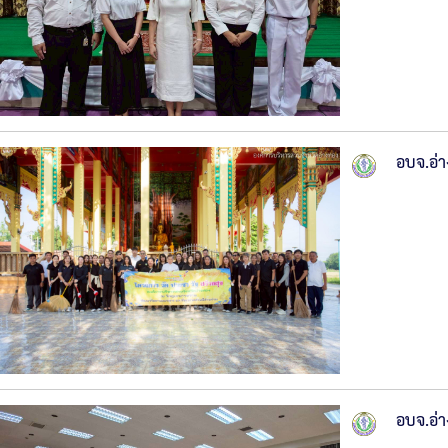
อบจ.อ่า
อบจ.อ่