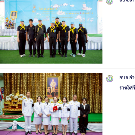
อบจ.อ่
อบจ.อ่า
ราชอิส