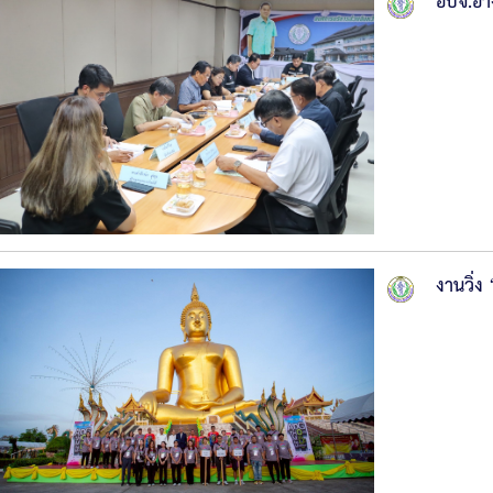
อบจ.อ่า
งานวิ่ง