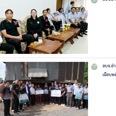
อบจ.อ่า
เฉียบพล