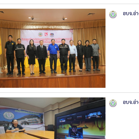
อบจ.อ่
อบจ.อ่