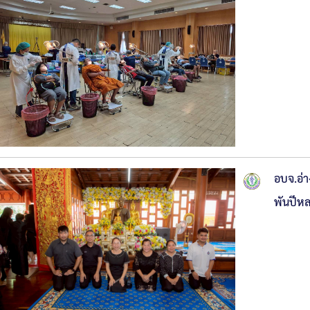
อบจ.อ่
พันปีห