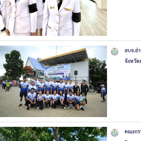
อบจ.อ่า
จังหวัด
คณะกรร