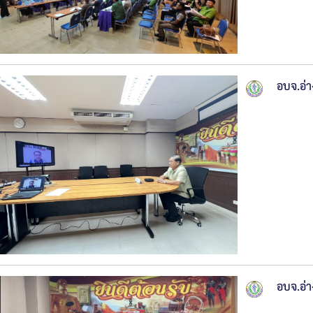
อบจ.อ่
อบจ.อ่