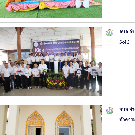
อบจ.อ่า
Soil)
อบจ.อ่
ทำควา