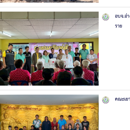
อบจ.อ่า
ราย
คณะเยาว