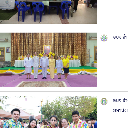
อบจ.อ่า
อบจ.อ่
มหาสงก