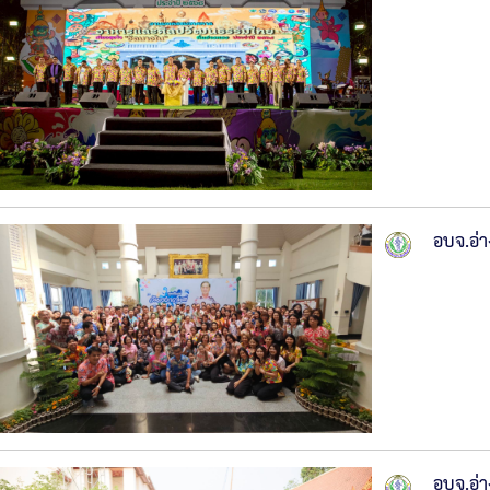
อบจ.อ่
อบจ.อ่