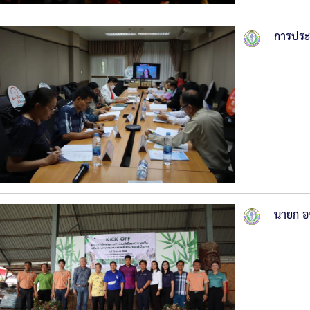
การประช
นายก อบ