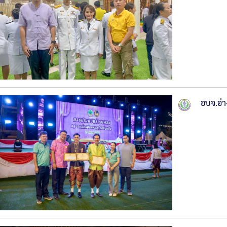
อบจ.อ่