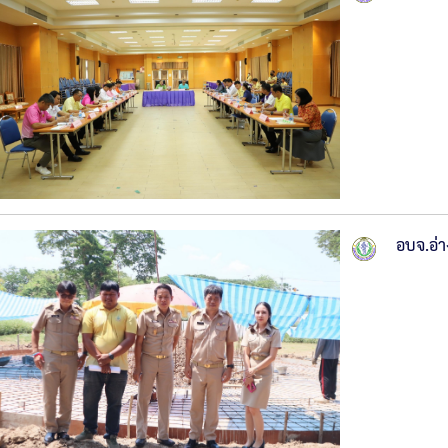
อบจ.อ่