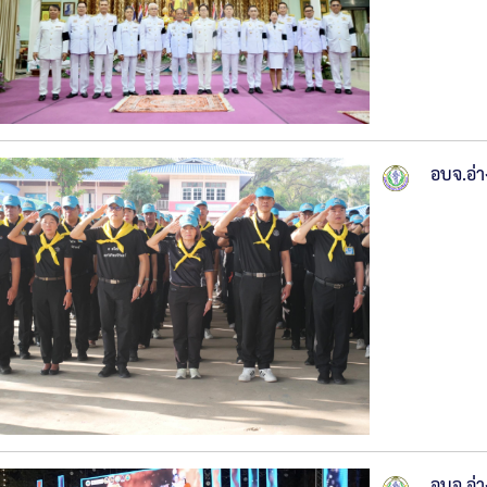
อบจ.อ่
อบจ.อ่า