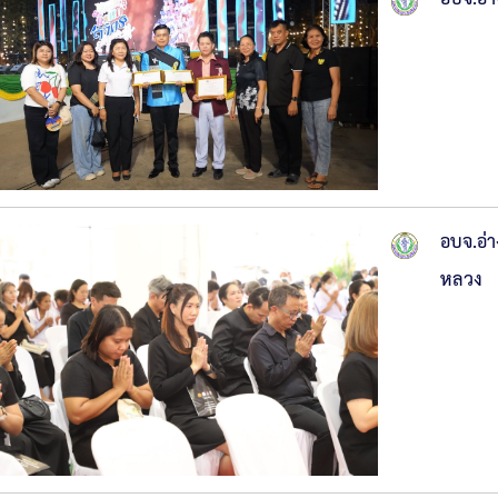
อบจ.อ่
หลวง