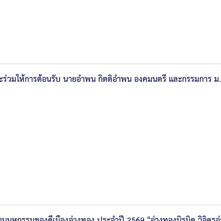
และร่วมให้การต้อนรับ นายอำพน กิตติอำพน องคมนตรี และกรรมการ ม
านมหกรรมของดีเมืองอ่างทอง ประจำปี 2569 "อ่างทองนิรมิต วิจิตรอ