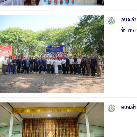
อบจ.อ่า
ข้าวหลา
อบจ.อ่