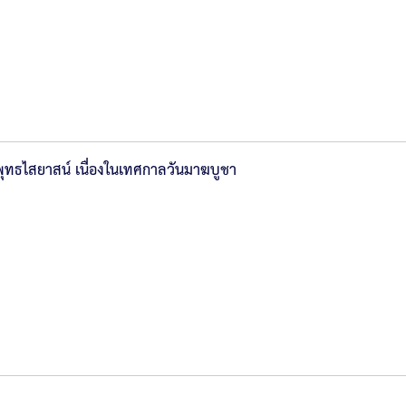
พุทธไสยาสน์ เนื่องในเทศกาลวันมาฆบูชา