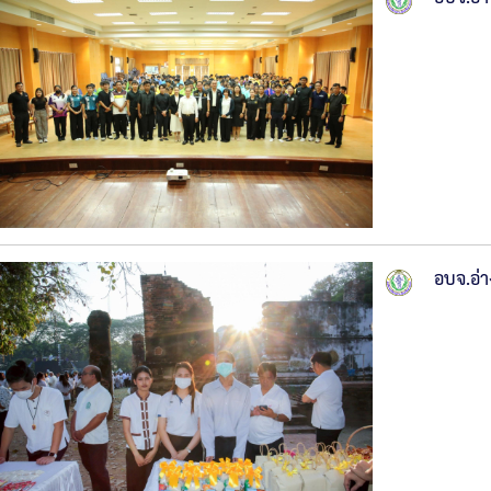
อบจ.อ่