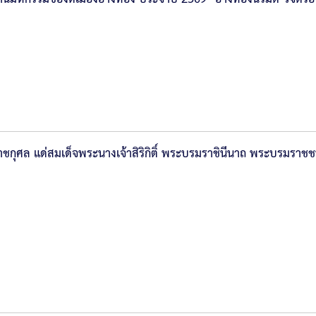
ุศล แด่สมเด็จพระนางเจ้าสิริกิติ์ พระบรมราชินีนาถ พระบรมราชชน