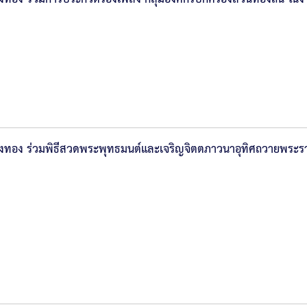
างทอง ร่วมพิธีสวดพระพุทธมนต์และเจริญจิตตภาวนาอุทิศถวายพระราชก