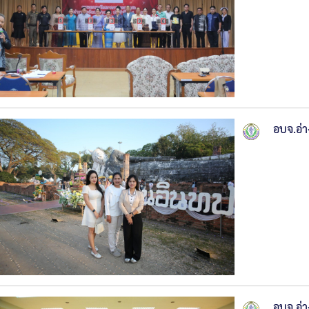
อบจ.อ่า
อบจ.อ่